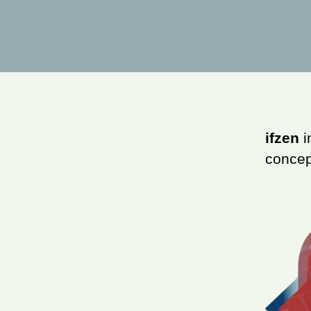
ifzen
i
concep