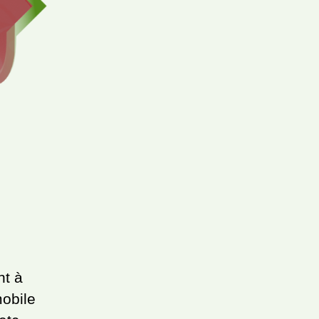
nt à
mobile