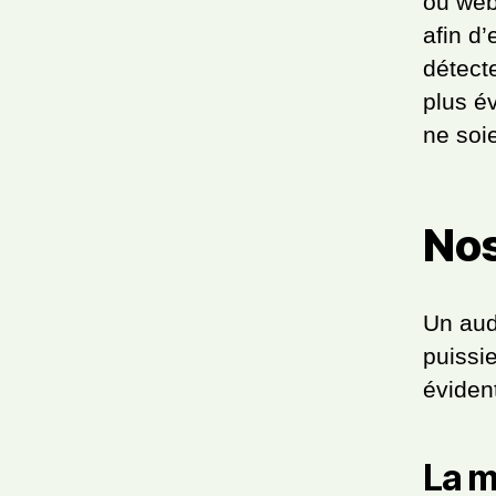
ou web
afin d’
détecte
plus é
ne soi
Nos
Un aud
puissi
évident
La m