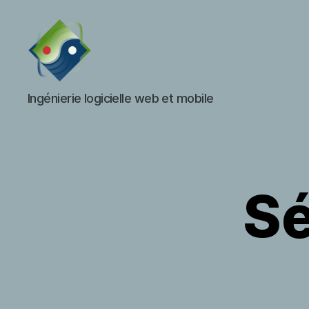
ifzen
Ingénierie logicielle web et mobile
Sé
S
Catégories
E
R
V
I
C
E
S