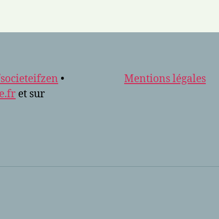
societeifzen
•
Mentions légales
e.fr
et sur