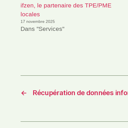
ifzen, le partenaire des TPE/PME
l
locales
o
17 novembre 2025
g
Dans "Services"
i
c
i
e
l
,
Étiquett
s
é
c
u
ri
←
Récupération de données inf
t
é