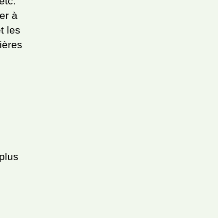
etc.
her à
t les
ières
plus