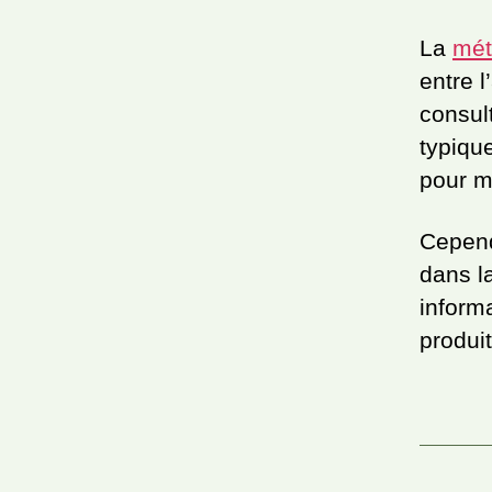
La
mét
entre l
consul
typiqu
pour m
Cependa
dans l
inform
produit