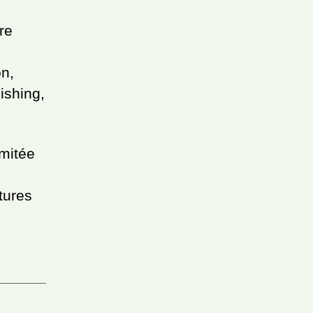
re
on,
ishing,
imitée
tures