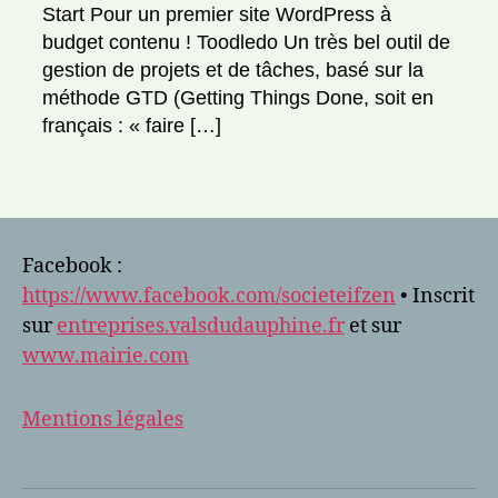
e
e
Start Pour un premier site WordPress à
S
s
,
budget contenu ! Toodledo Un très bel outil de
lo
gestion de projets et de tâches, basé sur la
gi
méthode GTD (Getting Things Done, soit en
ci
el
français : « faire […]
,
p
Étiquettes
ar
te
n
Facebook :
ai
https://www.facebook.com/societeifzen
• Inscrit
re
,
sur
entreprises.valsdudauphine.fr
et sur
W
www.mairie.com
in
d
Mentions légales
o
w
s