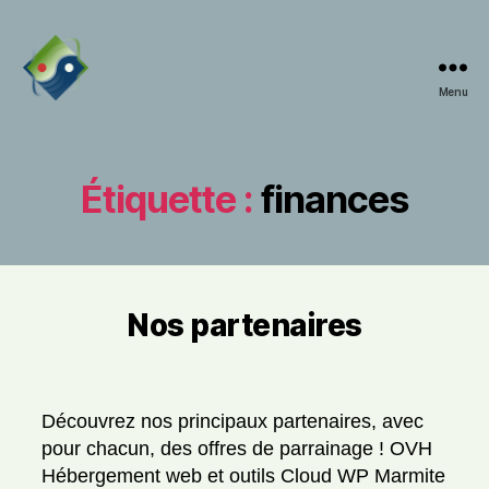
Menu
ifzen
Étiquette :
finances
P
a
1
8
r
H
j
Nos partenaires
Catégories
P
e
u
A
r
i
R
Auteur
Date
fi
T
v
n
de
de
E
n
é
2
N
l’article
l’article
a
Découvrez nos principaux partenaires, avec
J
0
A
n
pour chacun, des offres de parrainage ! OVH
u
2
I
c
R
g
6
Hébergement web et outils Cloud WP Marmite
E